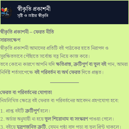
Skip
স্বীকৃতি প্রকাশনী
to
Refund & Returns Policy
সৃষ্টি ও স্রষ্টার স্বীকৃতি
content
স্বীকৃতি প্রকাশনী – ফেরত নীতি
সারসংক্ষেপ
স্বীকৃতি প্রকাশনী আমাদের প্রতিটি বই পাঠকের হাতে নিরাপদ ও
সুরক্ষিতভাবে পৌঁছাতে সর্বোচ্চ যত্ন নিয়ে কাজ করে।
তবে কোনো কারণে আপনি যদি
ক্ষতিগ্রস্ত, ত্রুটিপূর্ণ বা ভুল বই
পান, আমরা
নির্দিষ্ট শর্তসাপেক্ষে
বই পরিবর্তন বা অর্থ ফেরত
দিতে প্রস্তুত।
ফেরত বা পরিবর্তনের যোগ্যতা
নিম্নলিখিত ক্ষেত্রে বই ফেরত বা পরিবর্তনের আবেদন গ্রহণযোগ্য হবে:
প্রাপ্ত বইটি
ত্রুটিপূর্ণ
হলে।
অর্ডার অনুযায়ী না হয়ে
ভুল শিরোনাম বা সংস্করণ
পাওয়া গেলে।
বইয়ে
মুদ্রণজনিত ত্রুটি
, যেমন পৃষ্ঠা বাদ পড়া বা ভুল প্রিন্ট থাকলে।