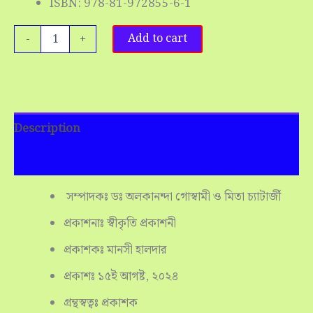
ISBN: 978-81-972855-6-1
-
+
Add to cart
Description
Reviews (0)
সম্পাদকঃ ডঃ অলকানন্দা গোস্বামী ও মিতা চ্যাটার্জী
প্রকাশনাঃ স্বীকৃতি প্রকাশনী
প্রকাশকঃ মানসী হালদার
প্রকাশঃ ১৫ই আগষ্ট, ২০২৪
গ্রন্থস্বত্বঃ প্রকাশক