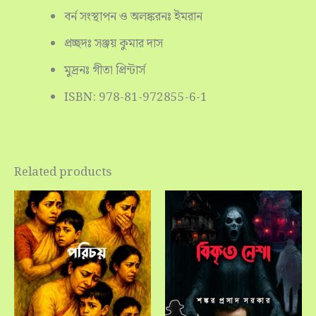
বর্ন সংস্থাপন ও অলঙ্করনঃ ইমরান
প্রচ্ছদঃ সঞ্জয় কুমার দাস
মুদ্রনঃ গীতা প্রিন্টার্স
ISBN: 978-81-972855-6-1
Related products