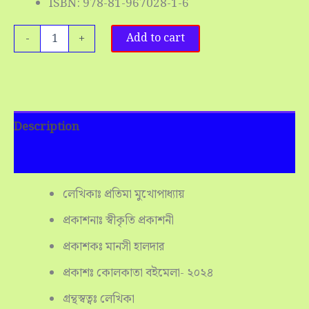
ISBN: 978-81-967028-1-6
-
+
Add to cart
Description
Reviews (0)
লেখিকাঃ প্রতিমা মুখোপাধ্যায়
প্রকাশনাঃ স্বীকৃতি প্রকাশনী
প্রকাশকঃ মানসী হালদার
প্রকাশঃ কোলকাতা বইমেলা- ২০২৪
গ্রন্থস্বত্বঃ লেখিকা