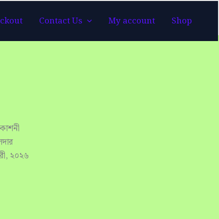
ckout
Contact Us
My account
Shop
্রকাশনী
লদার
ারী, ২০২৬