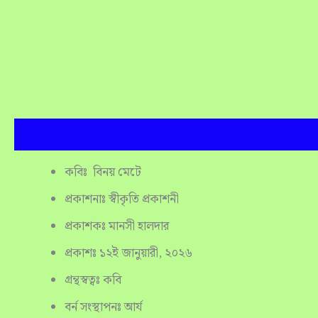
Description
Reviews (0)
কবিঃ বিনয় মেটে
প্রকাশনাঃ স্বীকৃতি প্রকাশনী
প্রকাশকঃ মানসী হালদার
প্রকাশঃ ১২ই জানুয়ারী, ২০২৬
গ্রন্থস্বত্বঃ কবি
বর্ন সংস্থাপনঃ আর্য