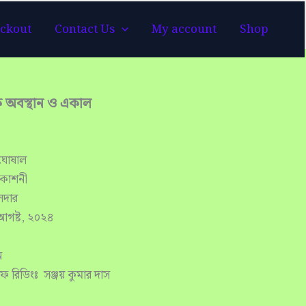
াল
ckout
Contact Us
My account
Shop
ক অবস্থান ও একাল
 ঘোষাল
্রকাশনী
লদার
 আগষ্ট, ২০২৪
ন
্রুফ রিডিংঃ সঞ্জয় কুমার দাস