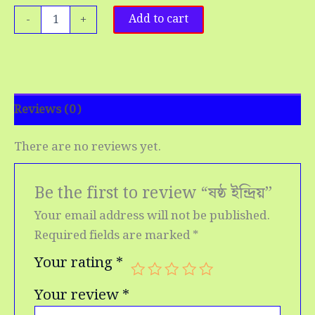
-
+
Add to cart
Reviews (0)
There are no reviews yet.
Be the first to review “ষষ্ঠ ইন্দ্রিয়”
Your email address will not be published.
Required fields are marked
*
Your rating
*
Your review
*