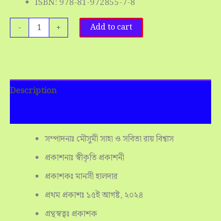
ISBN: 978-81-972855-7-8
-
+
Add to cart
Description
Reviews (0)
সম্পাদনাঃ মৌসুমী সাহা ও সবিতা রায় বিশ্বাস
প্রকাশনাঃ স্বীকৃতি প্রকাশনী
প্রকাশকঃ মানসী হালদার
প্রথম প্রকাশঃ ১৫ই আগষ্ট, ২০২৪
গ্রন্থস্বত্বঃ প্রকাশক