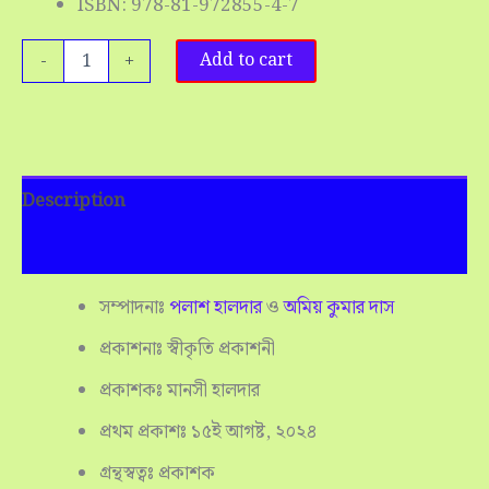
ISBN: 978-81-972855-4-7
-
+
Add to cart
Description
Reviews (0)
সম্পাদনাঃ
পলাশ হালদার
ও
অমিয় কুমার দাস
প্রকাশনাঃ স্বীকৃতি প্রকাশনী
প্রকাশকঃ মানসী হালদার
প্রথম প্রকাশঃ ১৫ই আগষ্ট, ২০২৪
গ্রন্থস্বত্বঃ প্রকাশক